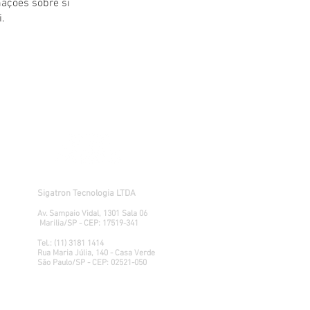
ações sobre si
.
Sigatron Tecnologia LTDA
Tel.: 0800 3434 357 /
(14) 3434-0800
Av. Sampaio Vidal, 1301 Sala 06
Marilia/SP - CEP: 17519-341​
Tel.: (11) 3181 1414
Rua Maria Júlia, 140 - Casa Verde
São Paulo/SP - CEP: 02521-050