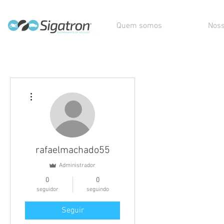
Quem somos
Noss
Mais ações
rafaelmachado55
Administrador
0
0
seguidor
seguindo
Seguir