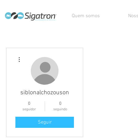
Quem somos
Noss
Mais ações
siblonalchozouson
0
0
seguidor
seguindo
Seguir