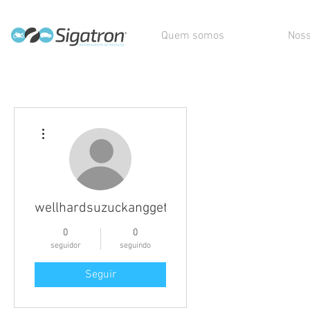
Quem somos
Noss
Mais ações
wellhardsuzuckangget
0
0
seguidor
seguindo
Seguir